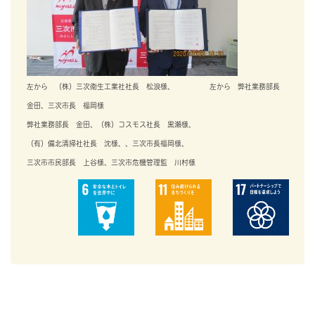
左から （株）三次衛生工業社社長 松浪様、 左から 弊社業務部長
金田、三次市長 福岡様
弊社業務部長 金田、（株）コスモス社長 黒瀬様、
（有）備北清掃社社長 沈様、、三次市長福岡様、
三次市市民部長 上谷様、三次市危機管理監 川村様