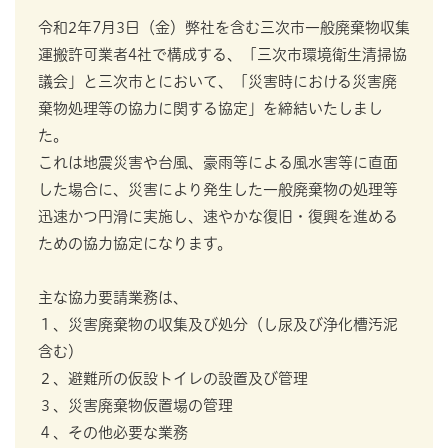
令和2年7月3日（金）弊社を含む三次市一般廃棄物収集
運搬許可業者4社で構成する、「三次市環境衛生清掃協
議会」と三次市とにおいて、「災害時における災害廃
棄物処理等の協力に関する協定」を締結いたしまし
た。
これは地震災害や台風、豪雨等による風水害等に直面
した場合に、災害により発生した一般廃棄物の処理等
迅速かつ円滑に実施し、速やかな復旧・復興を進める
ための協力協定になります。
主な協力要請業務は、
１、災害廃棄物の収集及び処分（し尿及び浄化槽汚泥
含む）
２、避難所の仮設トイレの設置及び管理
３、災害廃棄物仮置場の管理
４、その他必要な業務