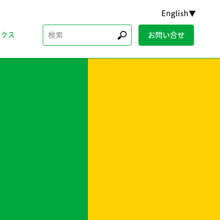
English▼
検
ックス
お問い合せ
索