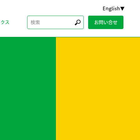
English▼
検
ックス
お問い合せ
索