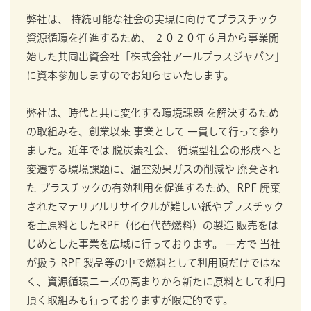
弊社は、 持続可能な社会の実現に向けてプラスチック
資源循環を推進するため、 ２０２０年６月から事業開
始した共同出資会社「株式会社アールプラスジャパン」
に資本参加しますのでお知らせいたします。
弊社は、時代と共に変化する環境課題 を解決するため
の取組みを、創業以来 事業として 一貫して行って参り
ました。近年では 脱炭素社会、 循環型社会の形成へと
変遷する環境課題に、温室効果ガスの削減や 廃棄され
た プラスチックの有効利用を促進するため、RPF 廃棄
されたマテリアルリサイクルが難しい紙やプラスチック
を主原料としたRPF（化石代替燃料）の製造 販売をは
じめとした事業を広域に行っております。 一方で 当社
が扱う RPF 製品等の中で燃料として利用頂だけではな
く、資源循環ニーズの高まりから新たに原料として利用
頂く取組みも行っておりますが限定的です。