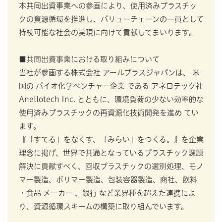
本共同出資事業への参画により、使用済みプラスチッ
クの資源循環を推進し、バリューチェーンの一員として
持続可能な社会の実現に向けて貢献してまいります。
■共同出資事業における取り組みについて
当社が参画する株式会社 アールプラスジャパンは、 米
国の バイオ化学ベンチャー企業 である アネロテック社
Anellotech Inc. とともに、環境負荷の少ない効率的な
使用済みプラスチックの再資源化技術開発を進め てい
ます。
『「すてる」をなくす、「みらい」をつくる。』を企業
理念に掲げ、世界で共通となっているプラスチック課題
解決に貢献すべく、回収プラスチックの選別処理、モノ
マー製造、ポリマー製造、包装容器製造、商社、飲料
・食品 メーカー 、銀行 など業界種を超えた連携によ
り、資源循環スキームの構築に取り組んでいます。